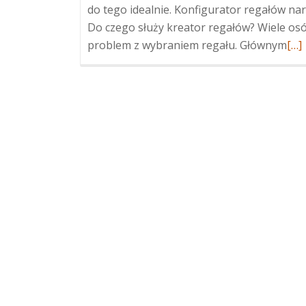
do tego idealnie. Konfigurator regałów nar
Do czego służy kreator regałów? Wiele o
problem z wybraniem regału. Głównym
Wię
[…]
oKr
reg