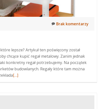
Brak komentarzy
które lepsze? Artykuł ten poświęcony został
oby chcące kupić regał metalowy. Zanim jednak
jaki konkretny regał potrzebujemy. Na początek
arketów budowlanych. Regały które tam można
zekłada
Więcej
[…]
oRegały
na
wymiar