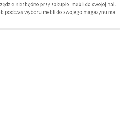
zędzie niezbędne przy zakupie mebli do swojej hali.
sób podczas wyboru mebli do swojego magazynu ma
cej
eator
ałów